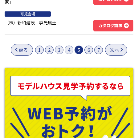
家」
可児会場
（株）新和建設 季光風土
カタログ請求
戻る
1
2
3
4
5
6
7
次へ