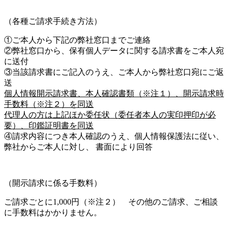
（各種ご請求手続き方法）
①ご本人から下記の弊社窓口までご連絡
②弊社窓口から、保有個人データに関する請求書をご本人宛
に送付
③当該請求書にご記入のうえ、ご本人から弊社窓口宛にご返
送
個人情報開示請求書、本人確認書類（※注１）、開示請求時
手数料（※注２）を同送
代理人の方は上記ほか委任状（委任者本人の実印押印が必
要）、印鑑証明書を同送
④請求内容につき本人確認のうえ、個人情報保護法に従い、
弊社からご本人に対し、 書面により回答
（開示請求に係る手数料）
ご請求ごとに1,000円（※注２） その他のご請求、ご相談
に手数料はかかりません。