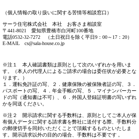
（個人情報の取り扱いに関する苦情等相談窓口）
サーラ住宅株式会社 本社 お客さま相談室
〒441-8021 愛知県豊橋市白河町100番地
電話0532-32-7272 （土日祝日を除く平日9：00～17：20）
E-MAIL cs@sala-house.co.jp
※注１ 本人確認書類は原則として次のいずれかを用いま
す。（本人の代理人によるご請求の場合は委任状が必要とな
ります。）
１．運転免許証の写、２．健康保険の被保険者証の写、３．
パスポートの写、４．年金手帳の写、５．マイナンバーカー
ドの写（通知書は不可）、６．外国人登録証明書の写いずれ
かを同送ください。
※注２ 開示請求に関する手数料は、原則としてご本人が保
有個人データに関する請求書を弊社に送付する際、手数料分
の郵便切手を同封いただくことで頂戴するものといたしま
す。開示請求以外の目的の場合、手数料は不要です 。