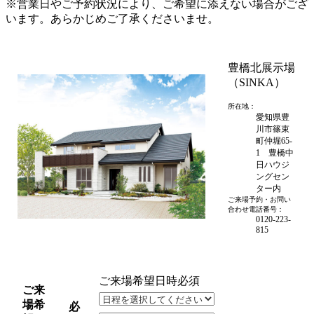
※営業日やご予約状況により、ご希望に添えない場合がござ
います。あらかじめご了承くださいませ。
豊橋北展示場
（SINKA）
所在地：
愛知県豊
川市篠束
町仲堀65-
1 豊橋中
日ハウジ
ングセン
ター内
ご来場予約・お問い
合わせ電話番号：
0120-223-
815
ご来場希望日時
必須
ご来
場希
必