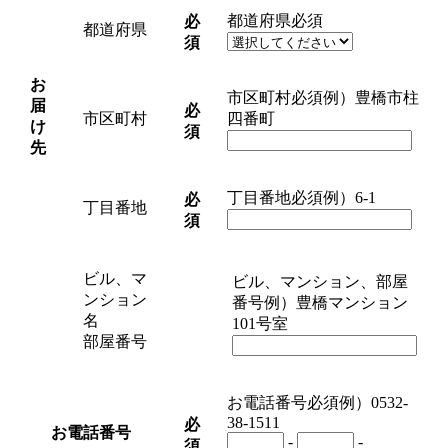
都道府県
必須
必
都道府県
須
お
市区町村
必須
例）豊橋市柱
届
必
市区町村
四番町
け
須
先
丁目番地
必須
例）6-1
必
丁目番地
須
ビル、マ
ビル、マンション、部屋
ンション
番号
例）豊橋マンション
名
101号室
部屋番号
お電話番号
必須
例）0532-
38-1511
必
お電話番号
-
-
須