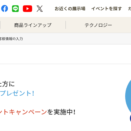
お近くの
展示場
イベントを
探す
商品ラインアップ
テクノロジー
お客様情報の入力
た方に
分プレゼント！
ントキャンペーン
を実施中！