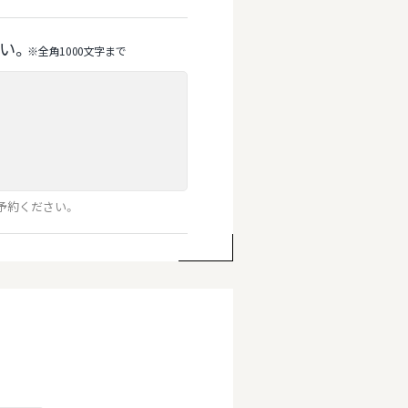
い。
※全⾓1000⽂字まで
予約ください。