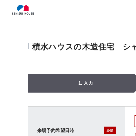
積水ハウスの木造住宅 シ
1. 入力
来場予約希望日時
必須