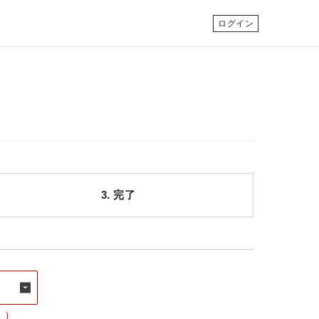
ログイン
3. 完了
▼
。）