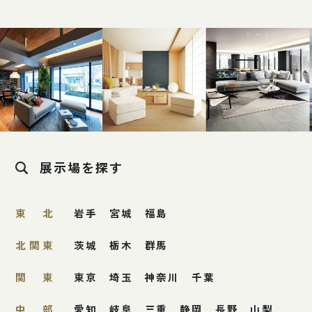
展示場を探す
東北
岩手
宮城
福島
北関東
茨城
栃木
群馬
関東
東京
埼玉
神奈川
千葉
中部
愛知
岐阜
三重
静岡
長野
山梨