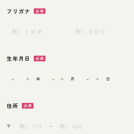
フリガナ
生年月日
年
月
日
住所