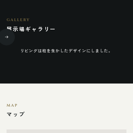
GALLERY
展示場ギャラリー
リビングは柱を生かしたデザインにしました。
広
MAP
マップ