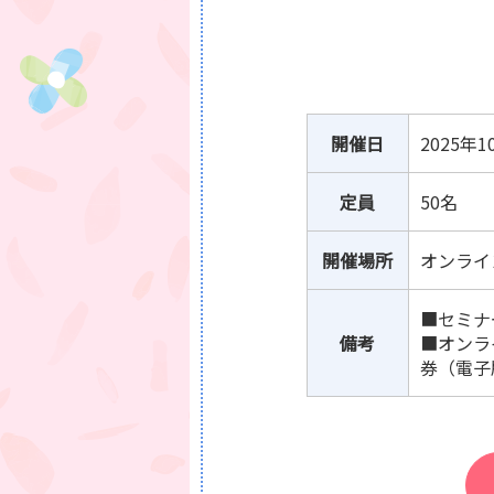
開催日
2025年
定員
50名
開催場所
オンライン
■セミナ
備考
■オンラ
券（電子