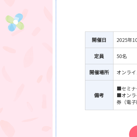
開催日
2025年
定員
50名
開催場所
オンライン
■セミナ
備考
■オンラ
券（電子