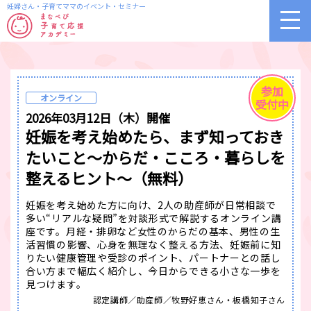
妊婦さん・子育てママのイベント・セミナー
参加
オンライン
受付中
2026年03月12日（木）開催
妊娠を考え始めたら、まず知っておき
たいこと～からだ・こころ・暮らしを
整えるヒント～（無料）
妊娠を考え始めた方に向け、2人の助産師が日常相談で
多い“リアルな疑問”を対談形式で解説するオンライン講
座です。月経・排卵など女性のからだの基本、男性の生
活習慣の影響、心身を無理なく整える方法、妊娠前に知
りたい健康管理や受診のポイント、パートナーとの話し
合い方まで幅広く紹介し、今日からできる小さな一歩を
見つけます。
認定講師／助産師／牧野好恵さん・板橋知子さん