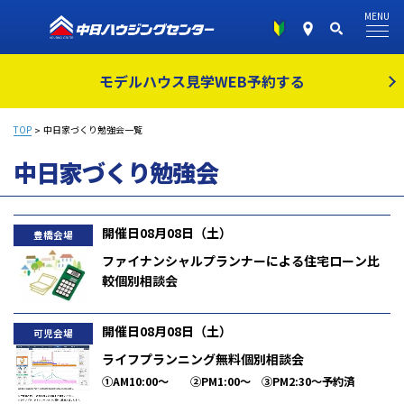
MENU
モデルハウス見学
WEB予約する
TOP
中日家づくり勉強会一覧
中日家づくり勉強会
開催日08月08日（土）
豊橋会場
ファイナンシャルプランナーによる住宅ローン比
較個別相談会
AM10:00～正午
開催日08月08日（土）
可児会場
ライフプランニング無料個別相談会
①AM10:00～ ②PM1:00～ ③PM2:30～予約済