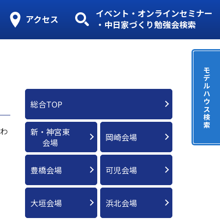
イベント・オンラインセミナー
アクセス
・中日家づくり勉強会検索
モ
デ
ル
ハ
ウ
総合TOP
ス
検
索
にわ
新・神宮東
岡崎会場
会場
豊橋会場
可児会場
大垣会場
浜北会場