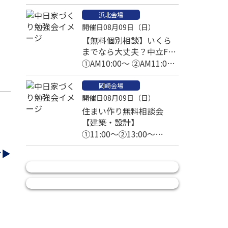
③14:00～④15:00～
浜北会場
開催日08月09日（日）
【無料個別相談】いくら
までなら大丈夫？中立FP
と考える家づくりの予算
①AM10:00～ ②AM11:00
～
岡崎会場
開催日08月09日（日）
住まい作り無料相談会
【建築・設計】
①11:00～②13:00～
③14:00～④15:00～
む▶