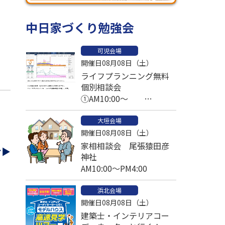
中日家づくり勉強会
可児会場
開催日08月08日（土）
ライフプランニング無料
個別相談会
①AM10:00～
②PM1:00～ ③PM2:30～
大垣会場
予約済
開催日08月08日（土）
家相相談会 尾張猿田彦
む▶
神社
AM10:00～PM4:00
浜北会場
開催日08月08日（土）
建築士・インテリアコー