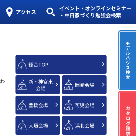
イベント・オンラインセミナー
アクセス
・中日家づくり勉強会検索
モ
デ
ル
ハ
ウ
総合TOP
ス
検
索
にわ
新・神宮東
岡崎会場
会場
豊橋会場
可児会場
大垣会場
浜北会場