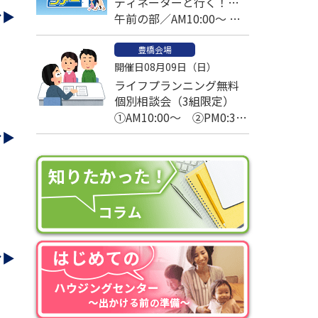
ディネーターと行く！モ
む▶
デルハウス高速見学ツア
午前の部／AM10:00～ 午
ー
後の部／PM1:00～
豊橋会場
開催日08月09日（日）
ライフプランニング無料
個別相談会（3組限定）
①AM10:00～ ②PM0:30
～ ③PM2:30～
む▶
む▶