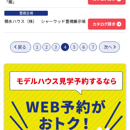
「館」
豊橋会場
積水ハウス（株） シャーウッド豊橋展示場
カタログ請求
戻る
1
2
3
4
5
6
7
次へ