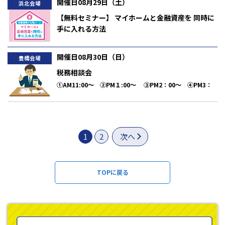
開催日08月29日（土）
浜北会場
【無料セミナー】 マイホームと金融資産を 同時に
手に入れる方法
AM10:30～正午
開催日08月30日（日）
豊橋会場
税務相談会
①AM11:00～ ②PM１:00～ ③PM2：00～ ④PM3：
00～
1
2
次へ
TOPに戻る