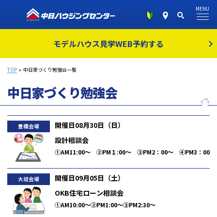
MENU
モデルハウス見学
WEB予約する
TOP
中日家づくり勉強会一覧
中日家づくり勉強会
開催日08月30日（日）
豊橋会場
設計相談会
①AM11:00～ ②PM１:00～ ③PM2：00～ ④PM3：00
～
開催日09月05日（土）
大垣会場
OKB住宅ローン相談会
①AM10:00～②PM1:00～③PM2:30～