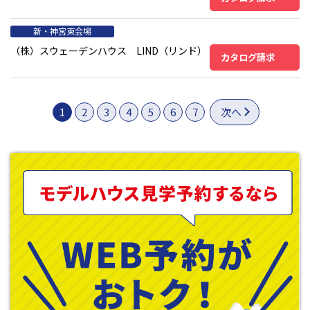
新・神宮東会場
（株）スウェーデンハウス LIND（リンド）
カタログ請求
1
2
3
4
5
6
7
次へ