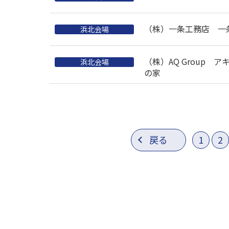
（株）一条工務店 一
浜北会場
（株）AQ Group
浜北会場
の家
戻る
1
2