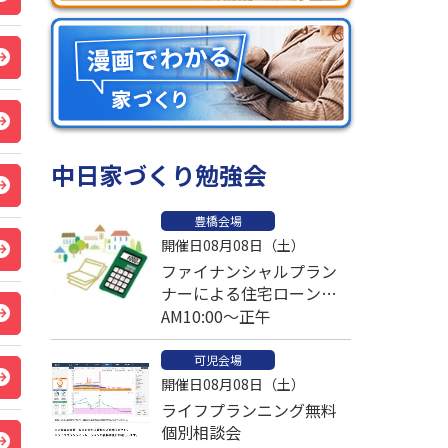
中日家づくり勉強会
豊橋会場
開催日08月08日（土）
ファイナンシャルプラン
ナーによる住宅ローン比
較個別相談会
AM10:00～正午
可児会場
開催日08月08日（土）
ライフプランニング無料
個別相談会