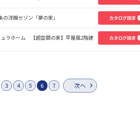
条の洋館セゾン「夢の家」
カタログ請求
 アキュラホーム 【超空間の家】平屋風2階建
カタログ請求
3
4
5
6
7
次へ