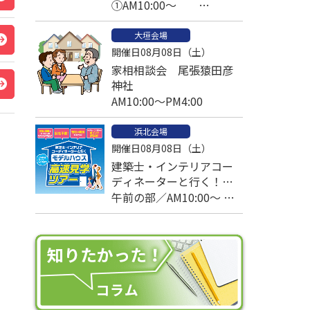
①AM10:00～
②PM1:00～予約済
大垣会場
③PM2:30～
開催日08月08日（土）
家相相談会 尾張猿田彦
神社
AM10:00～PM4:00
浜北会場
開催日08月08日（土）
建築士・インテリアコー
ディネーターと行く！モ
デルハウス高速見学ツア
午前の部／AM10:00～ 午
ー
後の部／PM1:00～