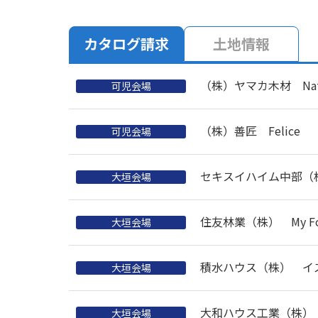
カタログ請求
土地情報
（株）ヤマカ木材 Nat
可児会場
（株）善匠 Felice
可児会場
セキスイハイム中部（
大垣会場
住友林業（株） My For
大垣会場
積水ハウス（株） イ
大垣会場
大和ハウス工業（株） xe
大垣会場