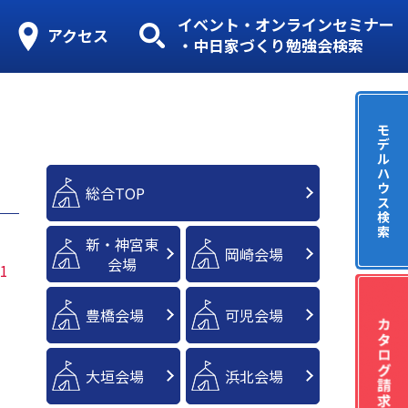
イベント・オンラインセミナー
アクセス
・中日家づくり勉強会検索
モ
デ
ル
ハ
ウ
総合TOP
ス
検
索
新・神宮東
岡崎会場
会場
1
豊橋会場
可児会場
大垣会場
浜北会場