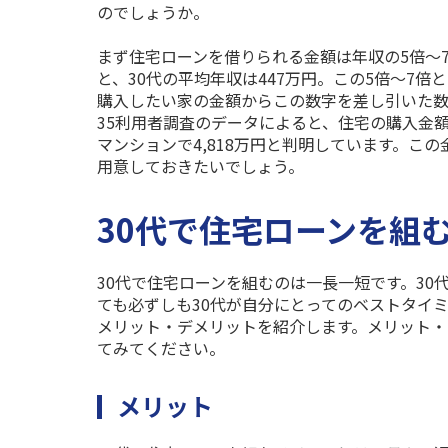
のでしょうか。
まず住宅ローンを借りられる金額は年収の
5
倍〜
と、
30
代の平均年収は
447
万円。この
5
倍〜
7
倍と
購入したい家の金額からこの数字を差し引いた数
35
利用者調査のデータによると、住宅の購入金
マンションで
4,818
万円と判明しています。この
用意しておきたいでしょう。
30代で住宅ローンを組
30
代で住宅ローンを組むのは一長一短です。
30
ても必ずしも
30
代が自分にとってのベストタイ
メリット・デメリットを紹介します。メリット・
てみてください。
メリット