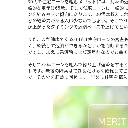
30
代で住宅ローンを組むメリットには、月々の
般的な定年は
65
歳。そして住宅ローンは一般的
ンを組みやすい傾向にあります。
30
代は収入に
どの経済力がある人は少ないでしょう。そこで
3
が上がったタイミングで返済ペースを上げるとい
また、まだ健康である
30
代は住宅ローンの審査
く、継続して返済ができるかどうかを判断するた
ですし、加えて完済時もまだ定年前なのでお金を
そして
35
年ローンを組んで繰り上げ返済をする
トです。老後の貯蓄はできるだけ多く確保してお
で、その分を貯蓄に回せます。早めに住宅を購入