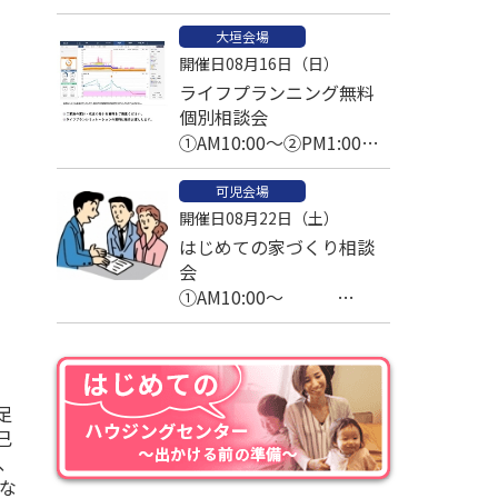
大垣会場
開催日08月16日（日）
ライフプランニング無料
個別相談会
①AM10:00～②PM1:00～
③PM2:30～
可児会場
開催日08月22日（土）
はじめての家づくり相談
会
①AM10:00～
②AM11:00～
③PM1:00～
④PM2:00～
⑤PM3:00～
足
己
、
な