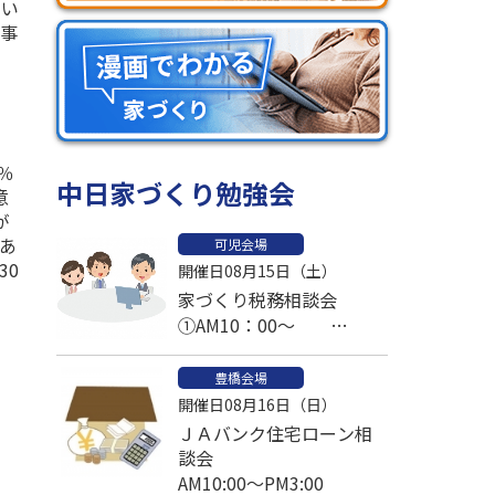
てい
、事
％
中日家づくり勉強会
意
が
あ
可児会場
30
開催日08月15日（土）
家づくり税務相談会
①AM10：00～
②AM11：00～
③PM1：00～予約済
豊橋会場
開催日08月16日（日）
④PM2：00～
ＪＡバンク住宅ローン相
⑤PM3：00～
談会
AM10:00～PM3:00