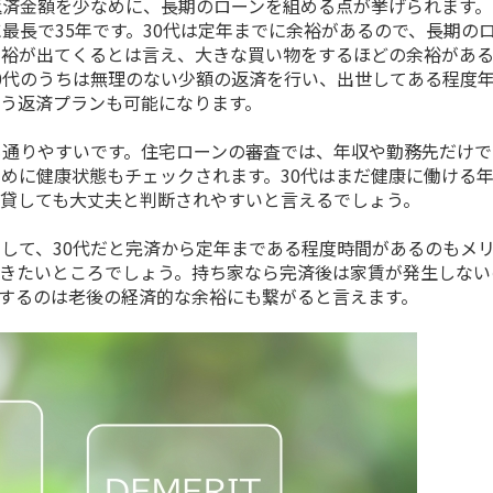
返済金額を少なめに、長期のローンを組める点が挙げられます。
に最長で
35
年です。
30
代は定年までに余裕があるので、長期の
余裕が出てくるとは言え、大きな買い物をするほどの余裕があ
0
代のうちは無理のない少額の返済を行い、出世してある程度
う返済プランも可能になります。
も通りやすいです。住宅ローンの審査では、年収や勤務先だけで
めに健康状態もチェックされます。
30
代はまだ健康に働ける
貸しても大丈夫と判断されやすいと言えるでしょう。
として、
30
代だと完済から定年まである程度時間があるのもメ
きたいところでしょう。持ち家なら完済後は家賃が発生しない
するのは老後の経済的な余裕にも繋がると言えます。