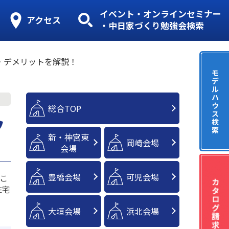
イベント・オンラインセミナー
アクセス
・中日家づくり勉強会検索
・デメリットを解説！
モ
デ
ル
ハ
ウ
総合TOP
ス
ッ
検
索
新・神宮東
岡崎会場
会場
豊橋会場
可児会場
こ
住宅
大垣会場
浜北会場