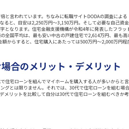
7
倍と言われています。ちなみに転職サイト
DODA
の調査による
なると、目安は
2,250
万円〜
3,150
万円。そして必要な自己資金
字となります。住宅金融支援機構が令和
4
年に発表したフラッ
額の全国平均は、最も安い中古の戸建住宅で
2,614
万円、最も高
金額からすると、住宅購入にあたっては
500
万円〜
2,000
万円程
む場合のメリット・デメリット
代で住宅ローンを組んでマイホームを購入する人が多いからと
ミングとは限りません。それでは、
30
代で住宅ローンを組む場
デメリットを比較して自分は
30
代で住宅ローンを組むべきか