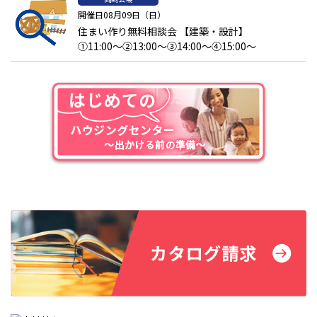
開催日08月09日（日）
住まい作り無料相談会 【建築・設計】
注文住宅購入までの流れ
①11:00～②13:00～③14:00～④15:00～
初めての注文住宅はわからないことが多くて不安になることも多
いでしょう。建売住宅やマンションの購入とは違う流れになりま
す。注文住宅の大まかな流れは以下の
8
段階。
1.
住宅イメージと予算決め
2.
土地探し
3.
建築会社探し
4.
間取り設計・見積り
5.
住宅ローン仮審査
6.
工事契約・住宅ローン本審査
7.
工事着工
8.
引き渡し
それぞれの段階ごとに詳しく解説します。
1.住宅イメージと予算決め