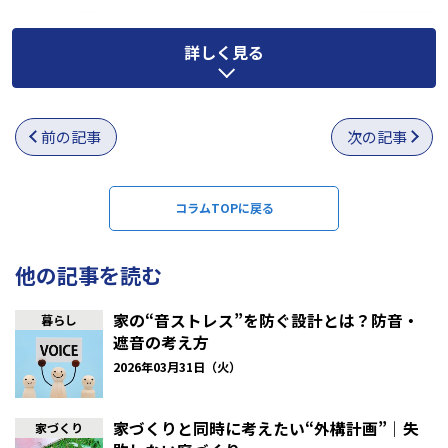
詳しく見る
前の記事
次の記事
コラムTOPに戻る
他の記事を読む
家の“音ストレス”を防ぐ設計とは？防音・
暮らし
土地選び
遮音の考え方
2026年03月31日（火）
マンションや建売住宅は、不動産会社が購入した土地に建物が建
ちます。自分が気に入った土地で物件が見つかれば良いのです
が、タイミングよく希望の物件を見つけることは簡単ではありま
家づくりと同時に考えたい“外構計画”｜失
家づくり
せん。注文住宅は、自分自身で土地を探すことから始められるの