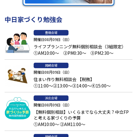
耐震性
中日家づくり勉強会
地震の心配が絶えない日本。いつ来るかわからない地震に備えて、
耐震性を強化できることも注文住宅ならではのポイントです。耐
豊橋会場
震性を表す「耐震等級」は
1
～
3
まであります。耐震等級が高いと
開催日08月09日（日）
地震によるダメージが少ないだけでなく、住宅ローンや地震保険
ライフプランニング無料個別相談会（3組限定）
で優遇になるケースもあります。
①AM10:00～ ②PM0:30～ ③PM2:30～
岡崎会場
開催日08月09日（日）
住まい作り無料相談会 【税務】
①11:00～②13:00～③14:00～④15:00～
浜北会場
開催日08月09日（日）
【無料個別相談】いくらまでなら大丈夫？中立FP
と考える家づくりの予算
①AM10:00～ ②AM11:00～
岡崎会場