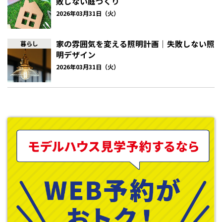
敗しない庭づくり
で、周りの生活環境を考慮して自由に決められます。日当たりや静
かな住宅街、子どもの通学区、駅への近さなど条件を絞って決め
2026年03月31日（火）
ましょう。
家の雰囲気を変える照明計画｜失敗しない照
暮らし
間取り設計
明デザイン
注文住宅であれば、階数はもちろん
3LDK
、
4LDK
、ワークスペース
2026年03月31日（火）
など間取りを自由に設計できます。十分な土地の広さがあれば
2
階
建て、土地面積が狭ければ
3
階建てにして生活空間を保つことも可
能です。また、間取りの広さも、ライフスタイルに合わせてスペー
スの使い方が調整できます。
（例）
・キッチンをオープンキッチンにして作業スペースも広く取りたい
・リビングとダイニングは同じ空間だけど、段差をつけて区切り
たい
・オンライン会議ができるワークスペースをつくりたい
・将来子ども部屋で使える、フリーの部屋をつくりたい
家族のライフスタイルや将来の生活イメージを見越して快適に過
ごせる間取り設計をしましょう。