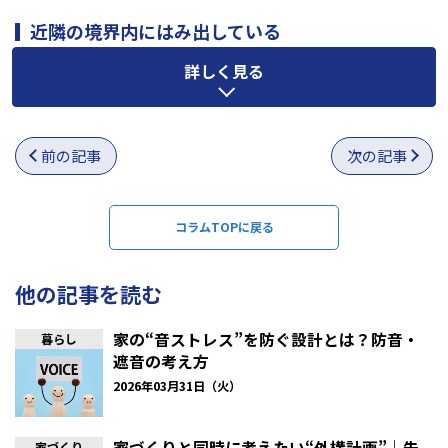
近隣の境界内にはみ出している
詳しく見る
敷地内に設置したフェンスや植木、駐車場の屋根などが、隣家の
敷地にわずかに越境してしまうケースがよくあります。「ちょっと
なら･･･」と思っていると、数センチの話が後々大きなトラブルに
発展する原因にもなりかねません。特に境界線が曖昧な土地で
は、建築前にしっかりと測量をしておくことをおすすめします。
前の記事
次の記事
コラムTOPに戻る
他の記事を読む
家の“音ストレス”を防ぐ設計とは？防音・
暮らし
遮音の考え方
2026年03月31日（火）
家づくりと同時に考えたい“外構計画”｜失
家づくり