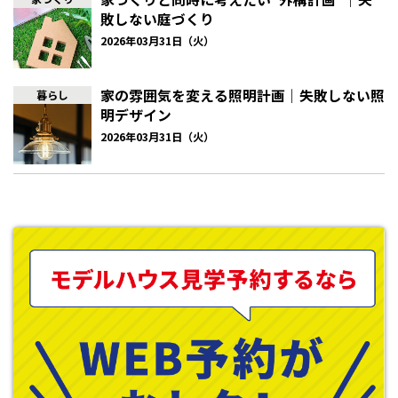
敗しない庭づくり
2026年03月31日（火）
騒音が起こる
生活音や子どもの遊ぶ声、ピアノの音、犬の鳴き声など、騒音に関
家の雰囲気を変える照明計画｜失敗しない照
暮らし
するトラブルは特に多い原因の一つです。自分や家族は気になら
明デザイン
なくても、夜間のテレビ音や洗濯機の稼働音、電話の声なども、
住宅が密集した地域などでは静かな時間帯に響きやすくなりま
2026年03月31日（火）
す。生活音は自分で気が付かないことも多いため、音を軽減でき
る間取りの工夫を取り入れてみることもおすすめです。
不快なニオイ
庭でのバーベキューや家庭菜園の肥料、タバコやペットのニオイ
など、ニオイに関するトラブルも自分では気が付きにくい問題で
す。最近では、洗濯物を干す際の柔軟剤の香りも、苦手な人にと
っては害と感じるほど。タバコも家の中なら大丈夫と思っていて
も、換気扇から外にニオイが漏れていることがあります。風向き
によっては注意していても隣家に影響が出る可能性があるため、目
に見えないものだからこそ気遣いが必要です。
ゴミ出しルール