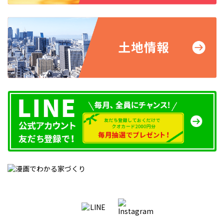
音のトラブル対策に「防音・静音室」
楽器や音楽鑑賞が趣味の人、在宅ワークで会議が多い人は、防
音・静音仕様の部屋がおすすめです。壁や床に防音材を使用する
だけでなく、窓からの音漏れ対策も重要。二重窓や樹脂サッシを
採用することで、外への音漏れを抑えられます。
間取りに工夫
音や視線によるストレスを軽減し、隣家への影響を抑えるには、
間取りの工夫が必要です。例えば、リビングや寝室など長時間過
ごす部屋は、隣家の生活音が伝わりにくい位置に配置すると効果