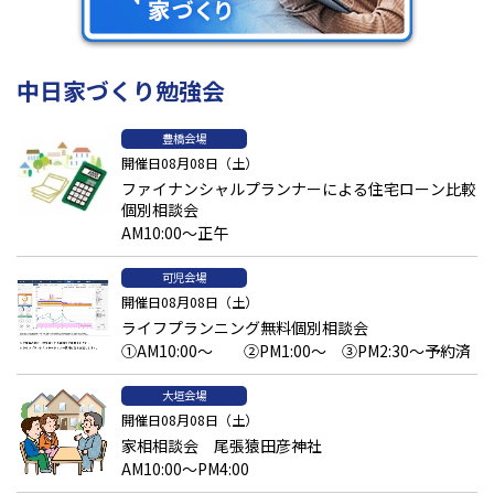
中日家づくり勉強会
豊橋会場
開催日08月08日（土）
ファイナンシャルプランナーによる住宅ローン比較
庭の草木や落ち葉の処理
個別相談会
AM10:00～正午
庭木や植物の手入れを怠ると、落ち葉や枝が隣家に飛んで迷惑をか
けてしまうこともあります。木の枝だけでなく、土の中の根も注
可児会場
意しなくてはいけません。根が成長し境界を越えてしまうと、将来
開催日08月08日（土）
的に伐採時のトラブルに繋がる可能性もあります。定期的な手入
ライフプランニング無料個別相談会
れと、植栽を植える場所にも注意しましょう。
①AM10:00～ ②PM1:00～ ③PM2:30～予約済
ペットの飼育環境が悪い
大垣会場
開催日08月08日（土）
犬の鳴き声や糞尿のニオイなど、ペットに関するトラブルも少な
家相相談会 尾張猿田彦神社
くありません。室内でのしつけや防音性の高い建材の使用、ニオ
AM10:00～PM4:00
イ対策として換気方法や飼育環境を常に清潔に保つことが大切で