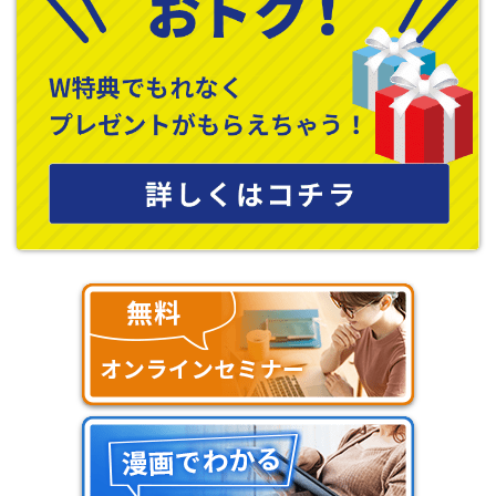
ゴミの分別や出し方など、地域のルールに沿って行動しないとトラ
ブルに発展することがあります。前に住んでいた街では大丈夫だっ
たとしても、自治体や町内会によってルールは異なります。街の景
観にも関わるため、その地域のルールはしっかりと把握しておき
ましょう。
駐車マナーが悪い
自宅前の道路だからと車をはみ出して駐車したり、来客の車が隣
家の前を塞いだりするケースがあります。駐車に関するマナー違反
は日常生活の中でストレスにつながりやすいトラブルです。駐車
スペースはゆとりを持って設計し、来客時は近隣のコインパーキン
グの利用なども検討しましょう。