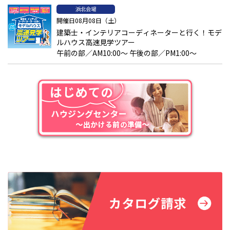
す。
浜北会場
開催日08月08日（土）
嫌がらせを受けている
建築士・インテリアコーディネーターと行く！モデ
ルハウス高速見学ツアー
午前の部／AM10:00～ 午後の部／PM1:00～
感情的な対立から一方的な嫌がらせが生じるケースもニュースなど
で見られます。そのような場合、直接的な話し合いはさらなる関
係悪化を招いてしまう可能性も否めません。被害内容を記録して
おき、必要に応じて自治体や警察へ相談することも検討しましょ
う。
ご近所トラブルを防ぐ一戸建て住宅の工夫
ご近所トラブルを防ぐための家づくりの工夫もあります。安心し
て暮らすためにも、住まいの環境づくりは大切です。