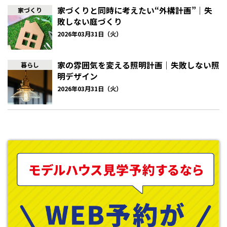
折れ階段は、途中に踊り場を設けてＬ字型に折れながら上がる階
家づくりと同時に考えたい“外構計画”｜失
家づくり
段です。踊り場があることで、万が一転倒しても落下距離を短く抑
敗しない庭づくり
えられ、安全性が高まります。直線階段より設置スペースは必要に
2026年03月31日（火）
なりますが、安全性とスペース効率のバランスが取りやすい形状
で、子育て世帯に人気があります。
家の雰囲気を変える照明計画｜失敗しない照
暮らし
折り返し階段
明デザイン
2026年03月31日（火）
折り返し階段は、Ｕ字型に折り返しながら上がる階段で、踊り場
が広く確保できるのが特徴です。段数が増える分、
1
段あたりの高
さを抑えやすく、勾配を緩やかに設計しやすい点もメリット。そ
の反面、設置面積が大きくなるため、間取り全体とのバランスを
踏まえた検討が必要です。将来的な安全性を重視したい方にとっ
て、有力な選択肢となります。
らせん階段
らせん階段は、中心軸の周りを回りながら上がる階段で、省スペー
ス性とデザイン性が魅力。しかし、踏み板の奥行きが場所によっ
て狭くなりやすく、足元が不安定になりがちです。また、大型家
具の搬入が難しい、上り下りに慣れが必要といった点から、子育