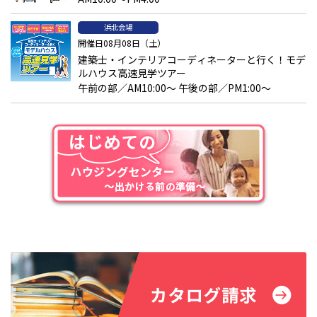
40
度以下を目安に設計すると身体への負担を抑えやすくなりま
す。あわせて、踏面（足を乗せる奥行き）を十分に確保すること
浜北会場
で、より安定した上り下りが可能になります。勾配が緩やかな階段
開催日08月08日（土）
は設置スペースが必要になりますが、長期的な安全性と使いやすさ
建築士・インテリアコーディネーターと行く！モデ
を考えると重要な検討ポイントです。
ルハウス高速見学ツアー
午前の部／AM10:00～ 午後の部／PM1:00～
滑りにくくする
階段事故の中でも、足元を滑らせてしまうケースは特に多いとさ
れています。
・滑りにくい素材（ゴム・樹脂・カーペットなど）を採用する
・段板に滑り止めテープやゴム部材を設置する
といった対策を組み合わせて取り入れることで、転倒リスクを大
きく軽減できます。