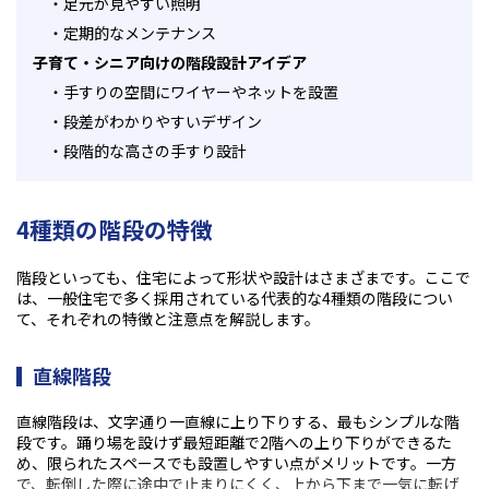
・
足元が見やすい照明
・
定期的なメンテナンス
子育て・シニア向けの階段設計アイデア
・
手すりの空間にワイヤーやネットを設置
・
段差がわかりやすいデザイン
・
段階的な高さの手すり設計
4種類の階段の特徴
階段といっても、住宅によって形状や設計はさまざまです。ここで
は、一般住宅で多く採用されている代表的な
4
種類の階段につい
て、それぞれの特徴と注意点を解説します。
直線階段
直線階段は、文字通り一直線に上り下りする、最もシンプルな階
段です。踊り場を設けず最短距離で
2
階への上り下りができるた
め、限られたスペースでも設置しやすい点がメリットです。一方
で、転倒した際に途中で止まりにくく、上から下まで一気に転げ