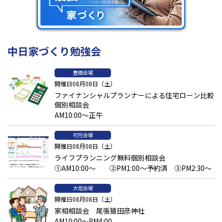
中日家づくり勉強会
手すりの設置
豊橋会場
開催日08月08日（土）
階段の手すりは、平成
12
年の建築基準法改正により設置が義務化
ファイナンシャルプランナーによる住宅ローン比較
されています。それ以前に建てられた住宅では、手すりが設けら
個別相談会
れていないケースも少なくありません。「壁があるから大丈夫」
と思われがちですが、転倒時にとっさにつかめる手すりの有無で、
AM10:00～正午
安全性は大きく変わります。壁のない側には必ず設置し、可能で
あれば両側に手すりを設けることで、年代を問わず安心して使え
可児会場
る階段になります。
開催日08月08日（土）
ライフプランニング無料個別相談会
勾配を緩やかにする
①AM10:00～ ②PM1:00～予約済 ③PM2:30～
勾配とは、階段の傾き具合（角度）を指します。勾配がきついほ
大垣会場
ど
1
段あたりの高さ（蹴上）が高くなり、足腰への負担が大きくな
開催日08月08日（土）
るうえ、転倒リスクも高まります。一般的な住宅では
35
～
45
度程
家相相談会 尾張猿田彦神社
度になることが多いですが、子育て世帯や将来を見据えるなら、
AM10:00～PM4:00