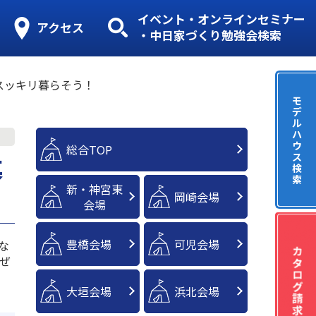
イベント・オンラインセミナー
アクセス
・中日家づくり勉強会検索
スッキリ暮らそう！
モ
デ
ル
ハ
ウ
総合TOP
ス
暮
検
索
新・神宮東
岡崎会場
会場
豊橋会場
可児会場
な
ぜ
大垣会場
浜北会場