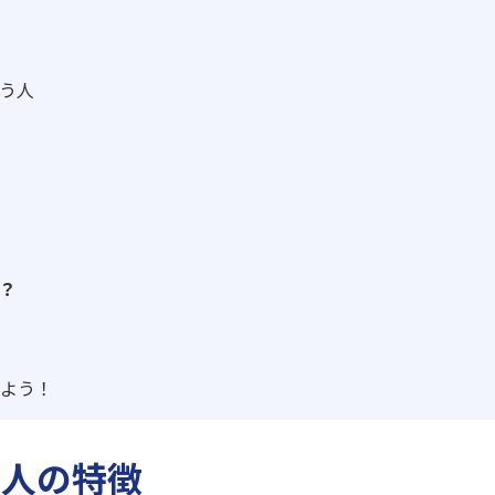
まう人
？
よう！
る人の特徴