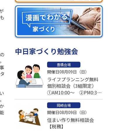
が
も
中日家づくり勉強会
の
。
豊橋会場
事
開催日08月09日（日）
パタ
ライフプランニング無料
個別相談会（3組限定）
①AM10:00～ ②PM0:30
い
。
～ ③PM2:30～
か
岡崎会場
能
開催日08月09日（日）
住まい作り無料相談会
【税務】