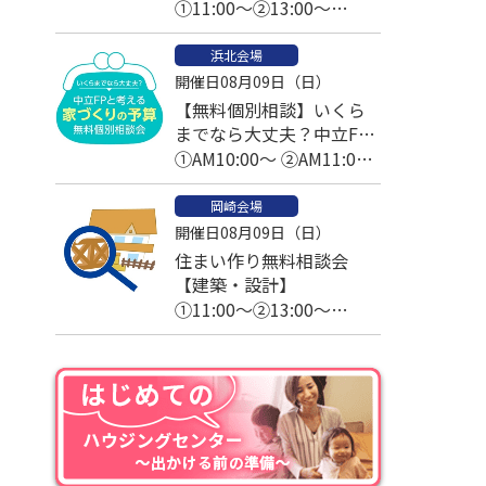
①11:00～②13:00～
③14:00～④15:00～
浜北会場
開催日08月09日（日）
【無料個別相談】いくら
までなら大丈夫？中立FP
と考える家づくりの予算
①AM10:00～ ②AM11:00
～
岡崎会場
開催日08月09日（日）
住まい作り無料相談会
【建築・設計】
①11:00～②13:00～
③14:00～④15:00～