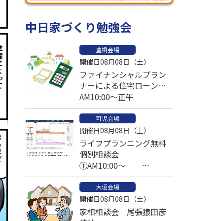
中日家づくり勉強会
豊橋会場
開催日08月08日（土）
ファイナンシャルプラン
ナーによる住宅ローン比
較個別相談会
AM10:00～正午
可児会場
開催日08月08日（土）
ライフプランニング無料
個別相談会
①AM10:00～
②PM1:00～予約済
大垣会場
③PM2:30～
開催日08月08日（土）
家相相談会 尾張猿田彦