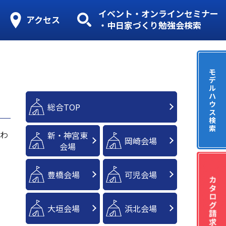
イベント・オンラインセミナー
アクセス
・中日家づくり勉強会検索
モ
デ
ル
ハ
ウ
総合TOP
ス
検
索
にわ
新・神宮東
岡崎会場
会場
豊橋会場
可児会場
大垣会場
浜北会場