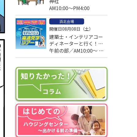
神社
AM10:00～PM4:00
浜北会場
開催日08月08日（土）
建築士・インテリアコー
ディネーターと行く！モ
デルハウス高速見学ツア
午前の部／AM10:00～ 午
ー
後の部／PM1:00～