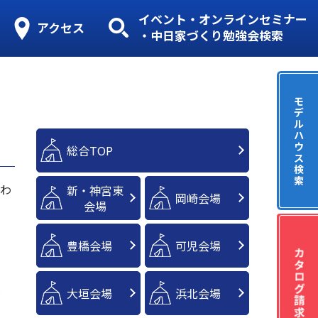
イベント・オンラインセミナー
アクセス
・中日家づくり勉強会検索
モ
デ
ル
ハ
ウ
総合TOP
ス
検
索
にわ
新・神宮東
岡崎会場
会場
豊橋会場
可児会場
大垣会場
浜北会場