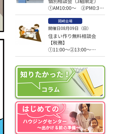
個別相談会（3組限定）
①AM10:00～ ②PM0:30
～ ③PM2:30～
岡崎会場
開催日08月09日（日）
住まい作り無料相談会
【税務】
①11:00～②13:00～
③14:00～④15:00～