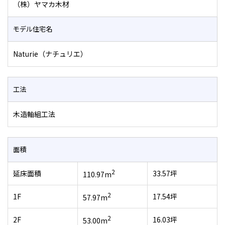
（株）ヤマカ木材
モデル住宅名
Naturie（ナチュリエ）
工法
木造軸組工法
面積
2
延床面積
33.57坪
110.97m
2
1F
17.54坪
57.97m
2
2F
16.03坪
53.00m