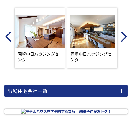
Previous
N
ウジ
岡崎中日ハウジングセ
岡崎中日ハウジングセ
岡崎
ンター
ンター
ンタ
出展住宅会社一覧