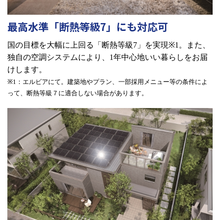
最高水準「断熱等級7」にも対応可
国の目標を大幅に上回る「断熱等級
7
」を実現
※1
。また、
独自の空調システムにより、
1
年中心地いい暮らしをお届
けします。
※1
：エルビアにて。建築地やプラン、一部採用メニュー等の条件によ
って、断熱等級７に適合しない場合があります。