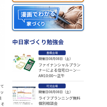
中日家づくり勉強会
豊橋会場
開催日08月08日（土）
ファイナンシャルプラン
ナーによる住宅ローン比
較個別相談会
AM10:00～正午
来て
可児会場
ウッ
開催日08月08日（土）
ライフプランニング無料
淡
個別相談会
。そ