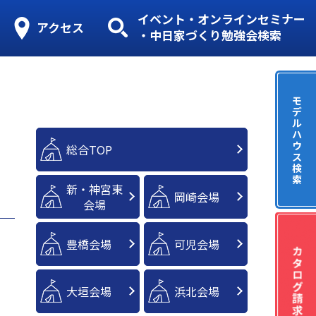
イベント・オンラインセミナー
アクセス
・中日家づくり勉強会検索
モ
デ
ル
ハ
ウ
総合TOP
ス
検
索
新・神宮東
岡崎会場
会場
豊橋会場
可児会場
大垣会場
浜北会場