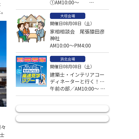
①AM10:00～
た
②PM1:00～予約済
た。
大垣会場
③PM2:30～
開催日08月08日（土）
家相相談会 尾張猿田彦
神社
AM10:00～PM4:00
浜北会場
開催日08月08日（土）
建築士・インテリアコー
ディネーターと行く！モ
デルハウス高速見学ツア
午前の部／AM10:00～ 午
ー
後の部／PM1:00～
様々
士