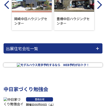
Previous
N
ウジ
岡崎中日ハウジングセ
豊橋中日ハウジングセ
大垣
ンター
ンター
ンタ
出展住宅会社一覧
中日家づくり勉強会
豊橋会場
開催日08月08日（土）