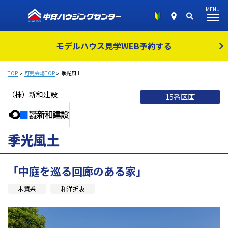
MENU
モデルハウス見学
WEB予約する
TOP
可児会場TOP
季光風土
（株）新和建設
15番区画
季光風土
「中庭を巡る回廊のある家」
木質系
和洋折衷