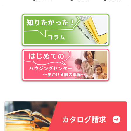
～ ④PM2:00～ ⑤PM3:00～