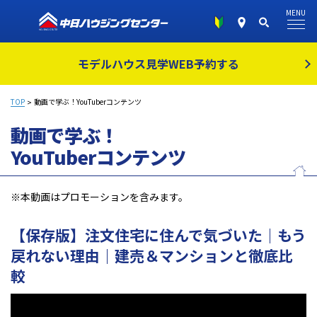
MENU
モデルハウス見学
WEB予約する
TOP
動画で学ぶ！YouTuberコンテンツ
動画で学ぶ！
YouTuberコンテンツ
※本動画はプロモーションを含みます。
【保存版】注文住宅に住んで気づいた
｜もう
戻れない理由｜建売＆マンションと徹底比
較