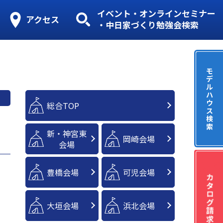
イベント・オンラインセミナー
アクセス
・中日家づくり勉強会検索
モ
デ
ル
ハ
ウ
総合TOP
ス
検
索
新・神宮東
岡崎会場
会場
豊橋会場
可児会場
大垣会場
浜北会場