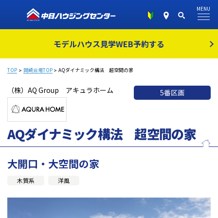
MENU
モデルハウス見学
WEB予約する
TOP
岡崎会場TOP
AQダイナミック構法 超空間の家
（株）AQ Group アキュラホーム
5番区画
AQダイナミック構法 超空間の家
大開口・大空間の家
木質系
洋風