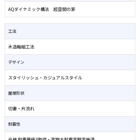
AQダイナミック構法 超空間の家
工法
木造軸組工法
デザイン
スタイリッシュ・カジュアルスタイル
屋根形状
切妻・片流れ
耐震性
全棟 耐震等級3取得・実物大耐震実験実施済