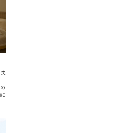
、夫
ぎ
しの
内に
ま