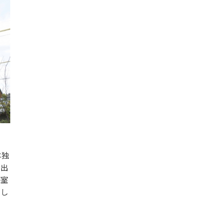
本独
り出
茶室
なし