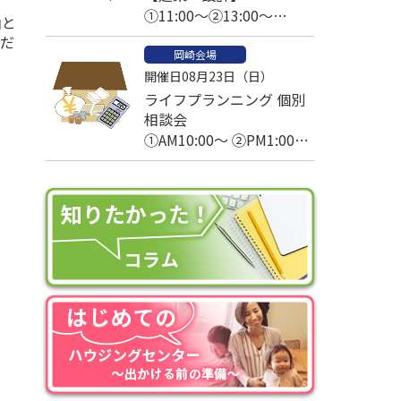
①11:00～②13:00～
山と
③14:00～④15:00～
くだ
岡崎会場
開催日08月23日（日）
ライフプランニング 個別
相談会
①AM10:00～ ②PM1:00～
③PM2:30～