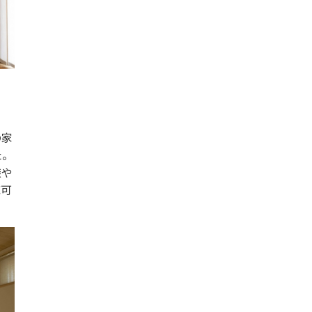
の家
た。
族や
応可