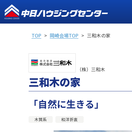
TOP
岡崎会場TOP
三和木の家
（株）三和木
三和木の家
「自然に生きる」
木質系
和洋折衷