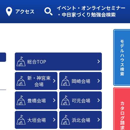
イベント・オンラインセミナー
アクセス
・中日家づくり勉強会検索
モ
デ
ル
ハ
ウ
総合TOP
ス
検
索
新・神宮東
岡崎会場
会場
豊橋会場
可児会場
大垣会場
浜北会場