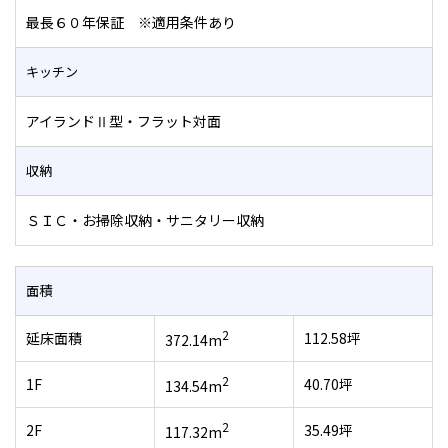
最長６０年保証 ※適用条件あり
キッチン
アイランドⅡ型・フラット対面
収納
ＳＩＣ・お掃除収納・サニタリー収納
面積
2
延床面積
112.58坪
372.14m
2
1F
40.70坪
134.54m
2
2F
35.49坪
117.32m