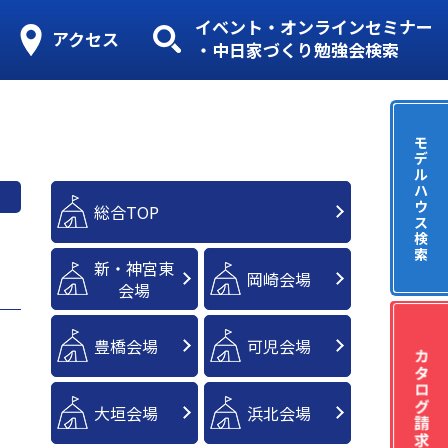
イベント・オンラインセミナー
アクセス
・中日家づくり勉強会検索
モ
デ
ル
ハ
ウ
総合TOP
ス
検
索
新・神宮東
岡崎会場
会場
豊橋会場
可児会場
大垣会場
浜北会場