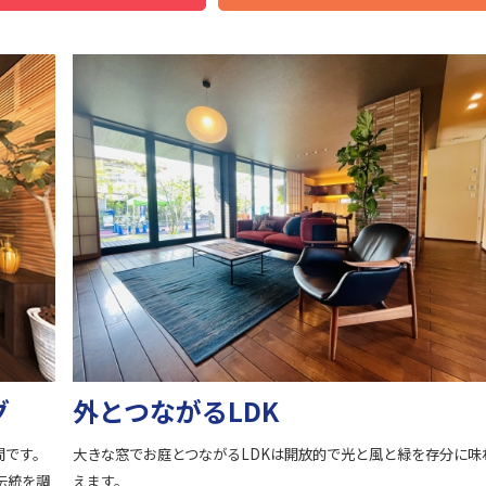
グ
外とつながるLDK
間です。
大きな窓でお庭とつながるLDKは開放的で光と風と緑を存分に味
伝統を調
えます。