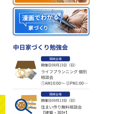
中日家づくり勉強会
岡崎会場
開催日08月23日（日）
ライフプランニング 個別
相談会
①AM10:00～ ②PM1:00～
③PM2:30～
岡崎会場
開催日09月13日（日）
住まい作り無料相談会
【建築・設計】