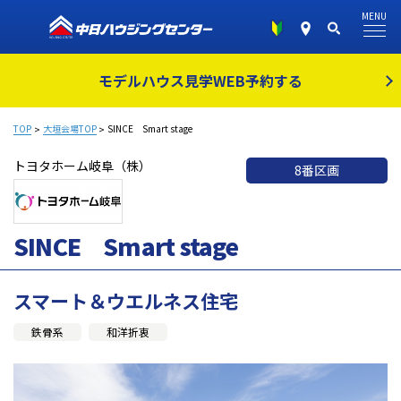
MENU
モデルハウス見学
WEB予約する
TOP
大垣会場TOP
SINCE Smart stage
トヨタホーム岐阜（株）
8番区画
SINCE Smart stage
スマート＆ウエルネス住宅
鉄骨系
和洋折衷