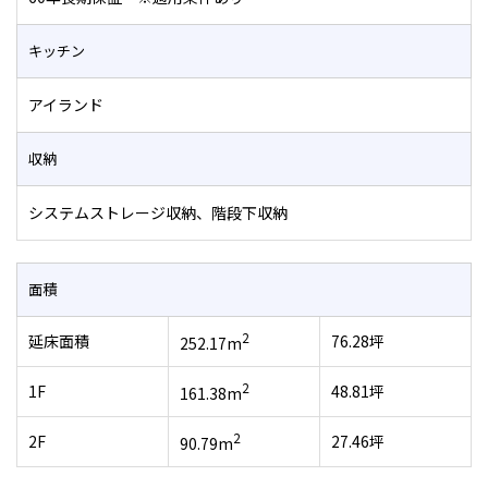
キッチン
アイランド
収納
システムストレージ収納、階段下収納
面積
2
延床面積
76.28坪
252.17m
2
1F
48.81坪
161.38m
2
2F
27.46坪
90.79m