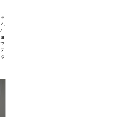
きる
され
い
ショ
けで
ンテ
レな