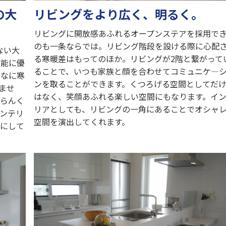
の大
リビングをより広く、明るく。
リビングに開放感あふれるオープンステアを採用で
のも一条ならでは。リビング階段を設ける際に心配
ない大
る寒暖差はもってのほか。リビングが2階と繋がって
性能に優
ることで、いつも家族と顔を合わせてコミュニケ―
んなに寒
ンを取ることができます。くつろげる空間としてだ
ませ
はなく、笑顔あふれる楽しい空間にもなります。イ
団らんく
リアとしても、リビングの一角にあることでオシャ
ンテリ
空間を演出してくれます。
トにして