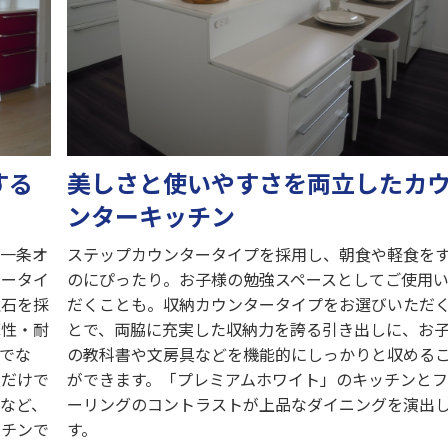
する
美しさと使いやすさを両立したカ
ンターキッチン
る一条オ
ステップカウンタータイプを採用し、朝食や軽食を
タータイ
のにぴったり。お子様の勉強スペースとしてご使用
理石を採
だくことも。収納カウンタータイプをお選びいただ
撃性・耐
とで、両脇に充実した収納力を誇る引き出しに、お
でな
の教科書や文房具などを機能的にしっかりと収める
族だけで
ができます。「プレミアムホワイト」のキッチンと
など、
ーリングのコントラストが上品なダイニングを演出
ッチンで
す。