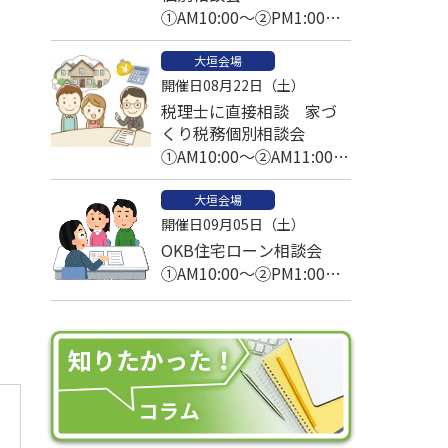
①AM10:00～②PM1:00～
③PM2:30～
大垣会場
開催日08月22日（土）
税理士に直接相談 家づ
くり税務個別相談会
①AM10:00～②AM11:00～
③PM1:00～④PM2:00～
大垣会場
⑤PM3:00～
開催日09月05日（土）
OKB住宅ローン相談会
①AM10:00～②PM1:00～
③PM2:30～