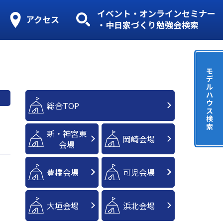
イベント・オンラインセミナー
アクセス
・中日家づくり勉強会検索
モ
デ
ル
ハ
ウ
総合TOP
ス
検
索
新・神宮東
岡崎会場
会場
豊橋会場
可児会場
大垣会場
浜北会場