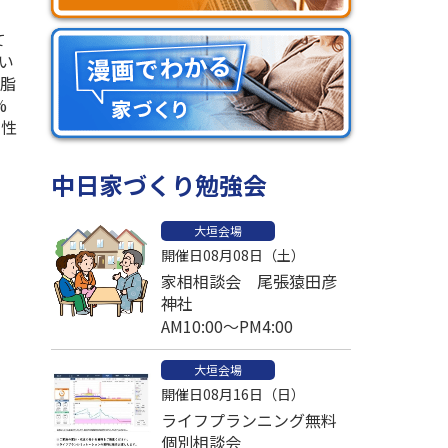
て
い
樹脂
%
の性
中日家づくり勉強会
大垣会場
開催日08月08日（土）
家相相談会 尾張猿田彦
神社
AM10:00～PM4:00
大垣会場
開催日08月16日（日）
ライフプランニング無料
個別相談会