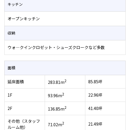
キッチン
オープンキッチン
収納
ウォ―クインクロゼット・シューズクロークなど多数
面積
2
延床面積
85.85坪
283.81m
2
1F
22.96坪
93.96m
2
2F
41.40坪
136.85m
その他（スタッフ
2
21.49坪
71.02m
ルーム他）