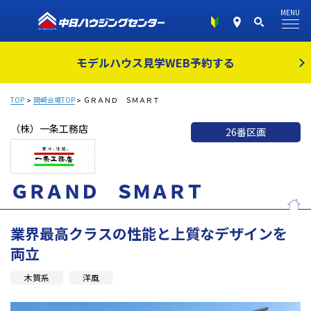
MENU
モデルハウス見学
WEB予約する
TOP
岡崎会場TOP
ＧＲＡＮＤ ＳＭＡＲＴ
（株）一条工務店
26番区画
ＧＲＡＮＤ ＳＭＡＲＴ
業界最高クラスの性能と上質なデザインを
両立
木質系
洋風