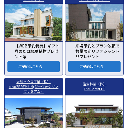
【WEB予約特典】ギフト
来場予約とプラン依頼で
券または観葉植物プレゼ
数量限定リファシャント
ント🪴
リプレゼント
ご予約はこちら
ご予約はこちら
大和ハウス工業（株）
住友林業（株）
xevoΣPREMIUM(ジーヴォシグマ
The Forest BF
プレミアム）