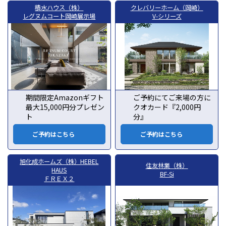
積水ハウス（株）
クレバリーホーム（岡崎）
レグヌムコート岡崎展示場
V-シリーズ
期間限定Amazonギフト
ご予約にてご来場の方に
最大15,000円分プレゼン
クオカード『2,000円
ト
分』
ご予約はこちら
ご予約はこちら
旭化成ホームズ（株）HEBEL
住友林業（株）
HAUS
BF-Si
ＦＲＥＸ２