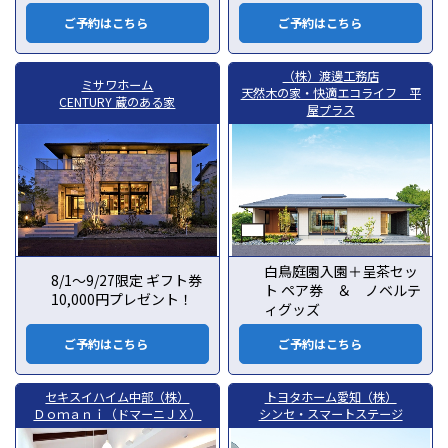
ご予約はこちら
ご予約はこちら
（株）渡邊工務店
ミサワホーム
天然木の家・快適エコライフ 平
CENTURY 蔵のある家
屋プラス
白鳥庭園入園＋呈茶セッ
8/1～9/27限定 ギフト券
ト ペア券 ＆ ノベルテ
10,000円プレゼント！
ィグッズ
ご予約はこちら
ご予約はこちら
セキスイハイム中部（株）
トヨタホーム愛知（株）
Ｄｏｍａｎｉ（ドマーニＪＸ）
シンセ・スマートステージ