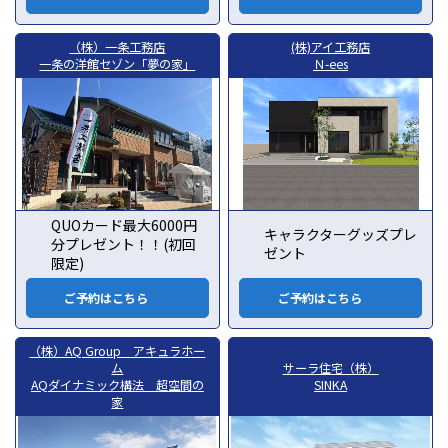
（株）一条工務店
(株)アイ工務店
一条の洋館セゾン「夢の家」
Ｎ-ees
QUOカード最大6000円
キャラクターグッズプレ
分プレゼント！！(初回
ゼント
限定)
ご予約はこちら
ご予約はこちら
（株）AQ Group アキュラホー
ム
サーラ住宅（株）
AQダイナミック構法 超空間の
SINKA
家