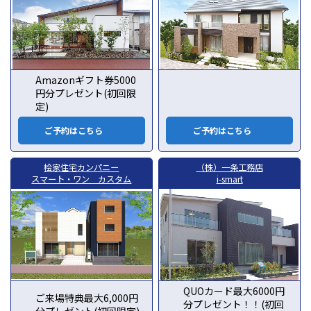
Amazonギフト券5000
円分プレゼント(初回限
定)
ご予約はこちら
ご予約はこちら
桧家住宅カンパニー
（株）一条工務店
スマート・ワン カスタム
i-smart
QUOカード最大6000円
ご来場特典最大6,000円
分プレゼント！！(初回
分プレゼント(初回限定)