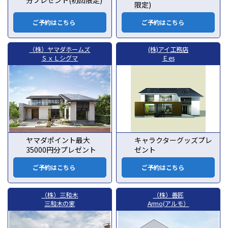
限定)
ご予約はこちら
ご予約はこちら
（株）ヤマダホームズ
(株)アイ工務店
ＳｘＬシグマ
Ｅes
ヤマダポイント最大
キャラクターグッズプレ
35000円分プレゼント
ゼント
ご予約はこちら
ご予約はこちら
（株）三和木
（株）善匠
三和木の家
Armo(アルモ）