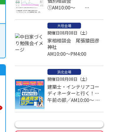
個別相談会
①AM10:00～
②PM1:00～ ③PM2:30～
予約済
大垣会場
開催日08月08日（土）
家相相談会 尾張猿田彦
神社
AM10:00～PM4:00
浜北会場
開催日08月08日（土）
建築士・インテリアコー
ディネーターと行く！モ
デルハウス高速見学ツア
午前の部／AM10:00～ 午
ー
後の部／PM1:00～