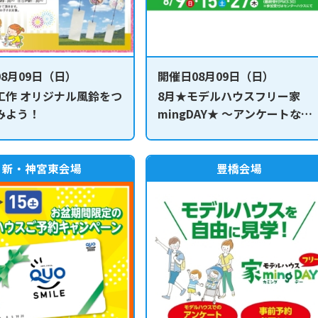
8月09日（日）
開催日08月09日（日）
工作 オリジナル風鈴をつ
8月★モデルハウスフリー家
みよう！
mingDAY★ ～アンケートなし
で自由に見学～
新・神宮東会場
豊橋会場