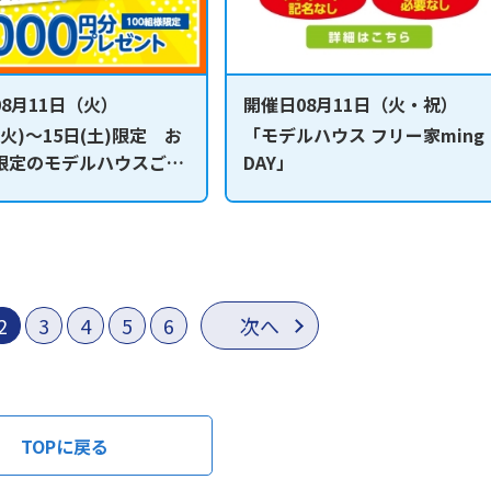
8月11日（火）
開催日08月11日（火・祝）
祝火)～15日(土)限定 お
「モデルハウス フリー家ming
限定のモデルハウスご予
DAY」
ンペーン
2
3
4
5
6
次へ
TOPに戻る