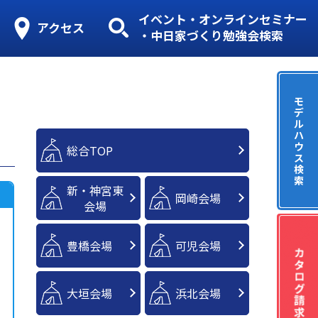
イベント・オンラインセミナー
アクセス
・中日家づくり勉強会検索
モ
デ
ル
ハ
ウ
総合TOP
ス
検
索
新・神宮東
岡崎会場
会場
豊橋会場
可児会場
大垣会場
浜北会場