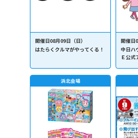
開催日08月09日（日）
開催日0
はたらくクルマがやってくる！
中日ハ
Ｅ公式
定！ 
たる！
選会
浜北会場