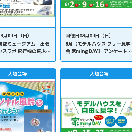
8月09日（日）
開催日08月09日（日）
航空ミュージアム 出張
8月【モデルハウス フリー見学
ンスラボ 飛行機の飛ぶ仕
会 家ming DAY】 アンケートな
学ぼう！
しで自由にモデルハウスを見学
し放題！
大垣会場
大垣会場