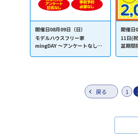
開催日08月09日（日）
開催日0
モデルハウスフリー家
11日(
mingDAY ～アンケートなしで
盆期間
自由にモデルハウスを見学し放
約キャ
題！～
戻る
1