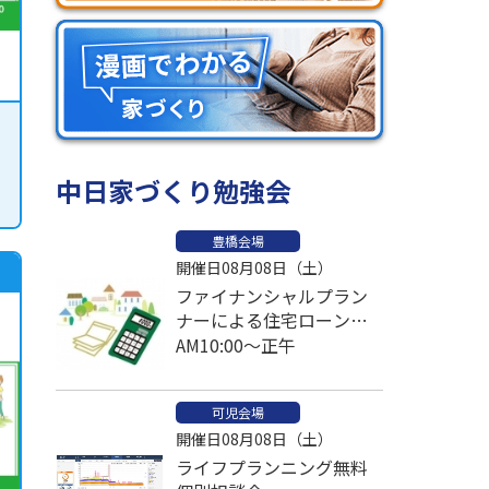
中日家づくり勉強会
豊橋会場
開催日08月08日（土）
ファイナンシャルプラン
ナーによる住宅ローン比
較個別相談会
AM10:00～正午
可児会場
開催日08月08日（土）
ライフプランニング無料